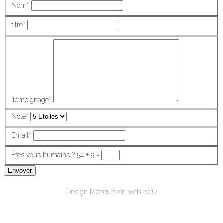
Nom
*
titre
*
Témoignage
*
Note
*
Email
*
Êtes vous humains ?
54 + 9 =
Envoyer
Design Metteurs en web 2017