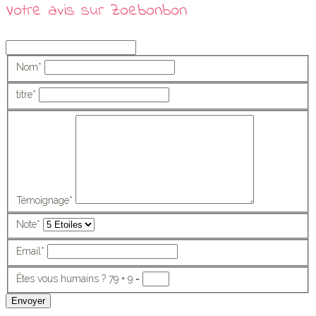
Votre avis sur Zoebonbon
Nom
*
titre
*
Témoignage
*
Note
*
Email
*
Êtes vous humains ?
79 + 9 =
Envoyer