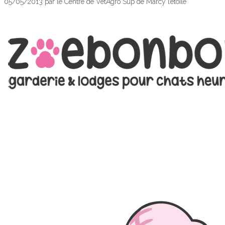
05/05/2013 par le Centre de VetAgro Sup de Marcy l’étoile